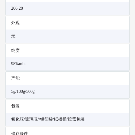
206.28
外观
无
纯度
98%min
产能
5g/100g/500g
包装
氟化瓶/玻璃瓶//铝箔袋/纸板桶/按需包装
储存条件