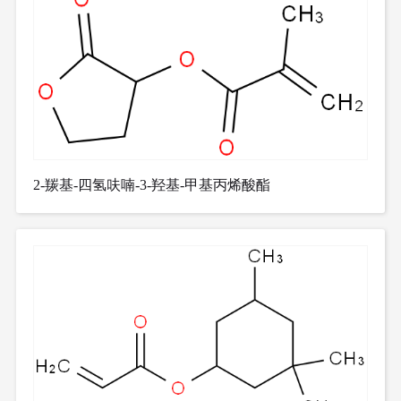
2-羰基-四氢呋喃-3-羟基-甲基丙烯酸酯