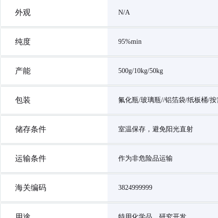
外观
N/A
纯度
95%min
产能
500g/10kg/50kg
包装
氟化瓶/玻璃瓶//铝箔袋/纸板桶/
储存条件
室温保存，避免阳光直射
运输条件
作为非危险品运输
海关编码
3824999999
用途
特用化学品，研究开发