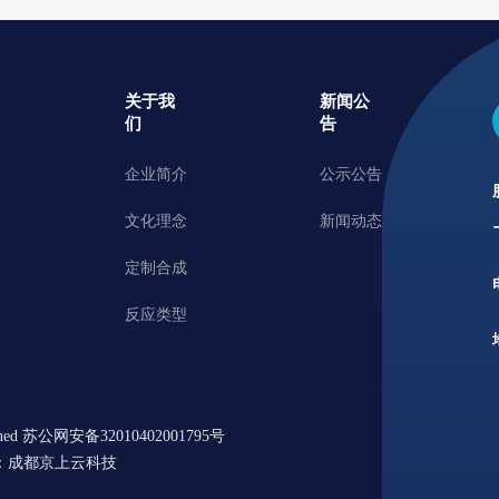
关于我
新闻公
们
告
企业简介
公示公告
文化理念
新闻动态
定制合成
反应类型
d 苏公网安备32010402001795号
：成都京上云科技