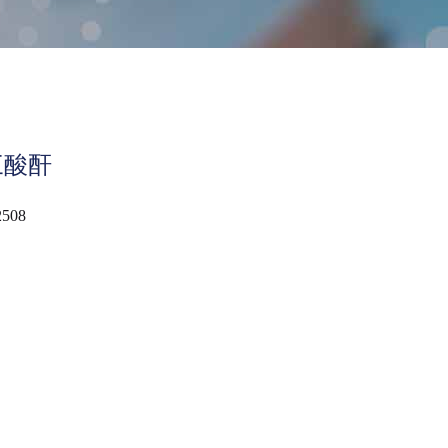
三酸酐
2508