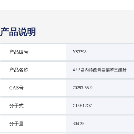
产品说明
产品编号
YS3398
产品名称
4-甲基丙烯酰氧基偏苯三酸酐
CAS号
70293-55-9
分子式
C15H12O7
分子量
304.25