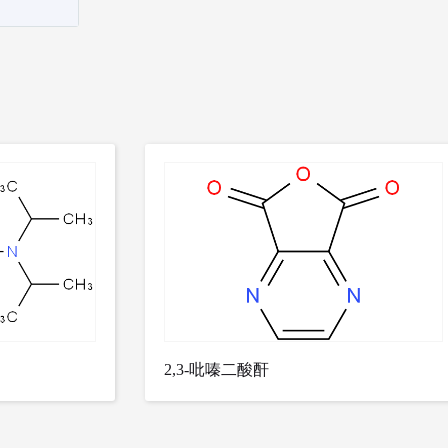
2,3-吡嗪二酸酐