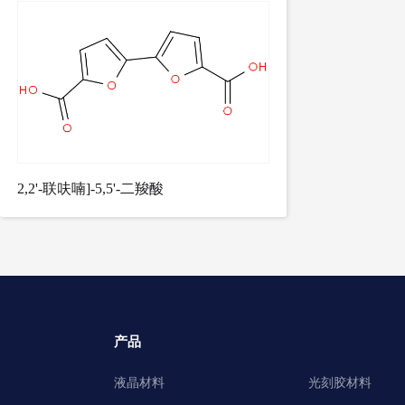
2,2'-联呋喃]-5,5'-二羧酸
产品
液晶材料
光刻胶材料