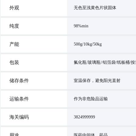
外观
无色至浅黄色片状固体
纯度
98%min
产能
500g/10kg/50kg
包装
氟化瓶/玻璃瓶//铝箔袋/纸板桶/
储存条件
室温保存，避免阳光直射
运输条件
作为非危险品运输
海关编码
3824999999
用途
医药中间体，药品