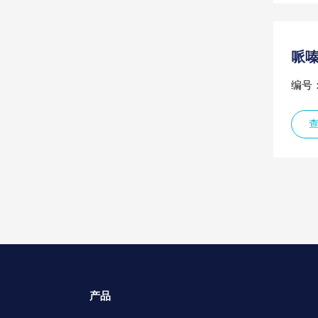
哌嗪
编号：
产品